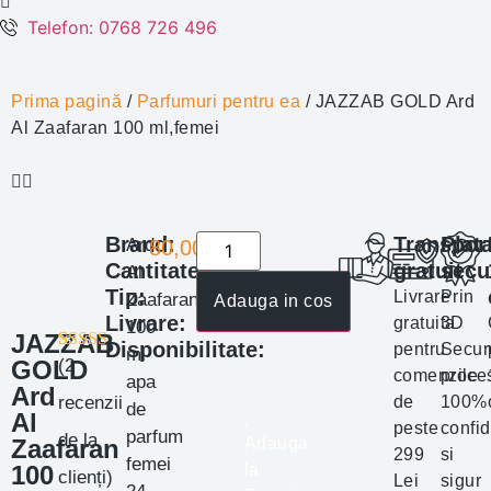
Telefon: 0768 726 496
Prima pagină
/
Parfumuri pentru ea
/ JAZZAB GOLD Ard
Al Zaafaran 100 ml,femei
Brand:
Transpor
Plat
Ard
80,00
lei
Cantitate:
gratuit
secu
Al
Tip:
Livrare
Prin
Zaafaran
Adauga in cos
Livrare:
gratuita
3D
100
JAZZAB
Disponibilitate:
pentru
Secur
ml
GOLD
Evaluat la
2
(
2
comenzile
proce
apa
5.00
din 5 pe
Ard
baza a
de
100%
recenzii
de
Al
evaluări de la
peste
confid
clienți
parfum
de la
Zaafaran
Adauga
299
si
femei
100
la
clienți)
Lei
sigur