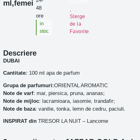
24-
ml,femei
Favorite
48
ore
Sterge
in
de la
stoc
Favorite
Descriere
DUBAI
Cantitate
:
100 ml apa de parfum
Grupa de parfumuri:
ORIENTAL AROMATIC
Note de varf
: mar, piersica, pruna, ananas;
Note de mijloc
: lacramioara, iasomie, trandafir;
Note de baza
: vanilie, tonka, lemn de cedru, paciuli.
INSPIRAT din
TRESOR LA NUIT – Lancome