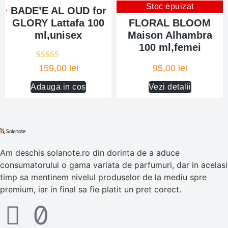
Stoc epuizat
BADE’E AL OUD for
GLORY Lattafa 100
FLORAL BLOOM
ml,unisex
Maison Alhambra
100 ml,femei
Evaluat la
159,00
lei
95,00
lei
5.00
din 5
Adauga in cos
Vezi detalii
Am deschis solanote.ro din dorinta de a aduce
consumatorului o gama variata de parfumuri, dar in acelasi
timp sa mentinem nivelul produselor de la mediu spre
premium, iar in final sa fie platit un pret corect.