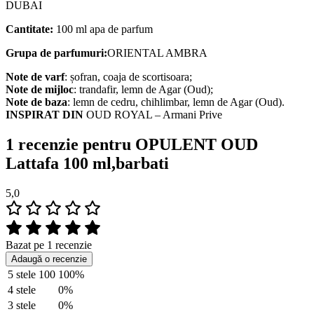
DUBAI
Cantitate:
100 ml apa de parfum
Grupa de parfumuri:
ORIENTAL AMBRA
Note de varf
: șofran, coaja de scortisoara;
Note de mijloc
: trandafir, lemn de Agar (Oud);
Note de baza
: lemn de cedru, chihlimbar, lemn de Agar (Oud).
INSPIRAT DIN
OUD ROYAL – Armani Prive
1 recenzie pentru
OPULENT OUD
Lattafa 100 ml,barbati
5,0
Bazat pe 1 recenzie
Adaugă o recenzie
5 stele
100
100%
4 stele
0%
3 stele
0%