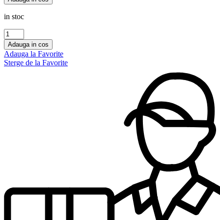
Maison
Alhambra
in stoc
80
ml,femei
Cantitate
HAYAATI
Adauga in cos
WOMEN
Adauga la Favorite
Zaafaran
Sterge de la Favorite
100
ml,femei