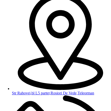
Str Rahovei,bl L5 parter,Rosiori De Vede,Teleorman