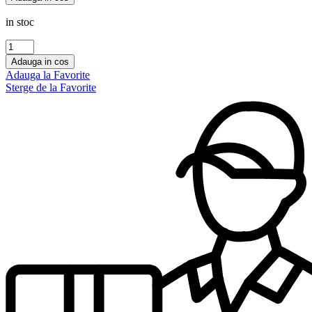
TITAN
POUR
in stoc
HOMME
EDP,
Cantitate
Armaf
AL
Adauga in cos
,100
IBDAA
Adauga la Favorite
ml
GOLD
Sterge de la Favorite
Ard
Al
Zaafaran
100
ml,femei