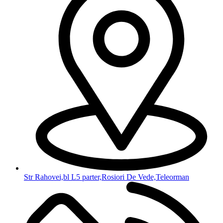
Str Rahovei,bl L5 parter,Rosiori De Vede,Teleorman