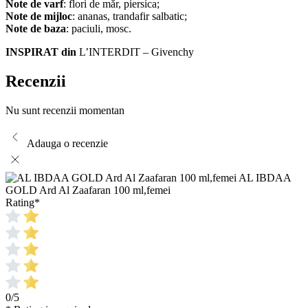
Note de varf
: flori de măr, piersica;
Note de mijloc
: ananas, trandafir salbatic;
Note de baza
: paciuli, mosc.
INSPIRAT din
L’INTERDIT – Givenchy
Recenzii
Nu sunt recenzii momentan
Adauga o recenzie
AL IBDAA
GOLD Ard Al Zaafaran 100 ml,femei
Rating
*
0/5