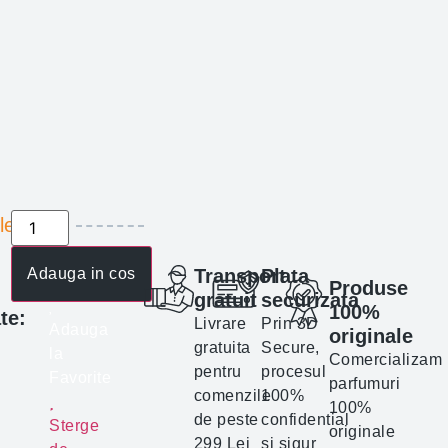
lei
Adauga in cos
Transport
Plata
Produse
gratuit
securizata
100%
te:
Livrare
Prin 3D
Adauga
originale
gratuita
Secure,
la
Comercializam
pentru
procesul
Favorite
parfumuri
comenzile
100%
100%
de peste
confidential
Sterge
originale
299 Lei
si sigur