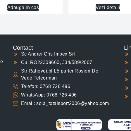
Adauga in cos
Vezi detalii
Contact
Lin
Sc Andrei Cris Impex Srl
ce
Cui RO22309660, J34/589/2007
Str Rahovei,bl L5 parter,Rosiori De
Vede,Teleorman
Telefon: 0768 726 496
WhatsApp: 0768 726 496
Email: sola_totalsport2006@yahoo.com