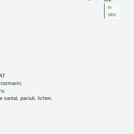
in
stoc
AT
 rozmarin;
ru;
 santal, paciuli, lichen.