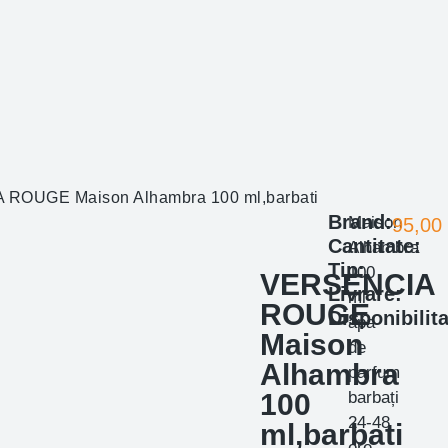
ROUGE Maison Alhambra 100 ml,barbati
Brand:
Maison
95,00
Cantitate:
Alhambra
Tip:
100
VERSENCIA
Livrare:
ml
ROUGE
Disponibilita
apa
Maison
de
Alhambra
parfum
100
barbați
24-48
ml,barbati
ore