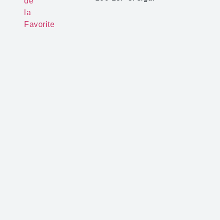
de
la
Favorite