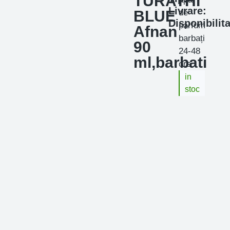
TURATHI
Livrare:
BLUE
de
Disponibilita
parfum
Afnan
barbați
90
24-48
ml,barbati
ore
in
stoc