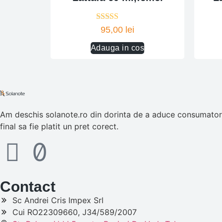
Evaluat la
95,00
lei
5.00
din 5
Adauga in cos
Am deschis solanote.ro din dorinta de a aduce consumatorul
final sa fie platit un pret corect.
Contact
Sc Andrei Cris Impex Srl
Cui RO22309660, J34/589/2007