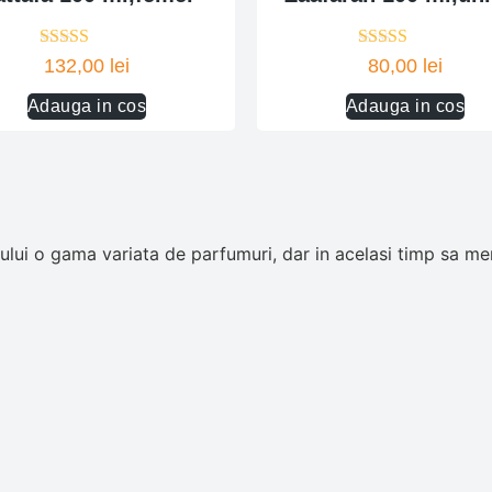
Evaluat la
Evaluat la
132,00
lei
80,00
lei
5.00
din 5
5.00
din 5
Adauga in cos
Adauga in cos
ui o gama variata de parfumuri, dar in acelasi timp sa men