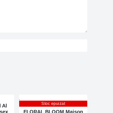
Stoc epuizat
 Al
isex
FLORAL BLOOM Maison