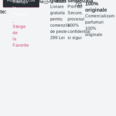
gratuit
securizata
Adauga in cos
Adauga
100%
Livrare
Prin 3D
la
originale
te:
gratuita
Secure,
Favorite
Comercializam
pentru
procesul
parfumuri
comenzile
100%
Sterge
100%
de peste
confidential
de
originale
299 Lei
si sigur
la
Favorite