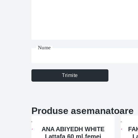
Nume
Trimite
Produse asemanatoare
ANA ABIYEDH WHITE
FA
Lattafa 60 ml,femei
L