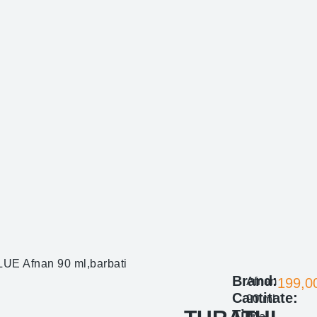
UE Afnan 90 ml,barbati
Brand:
Afnan
199,0
Cantitate:
90 ml
Tip:
apa