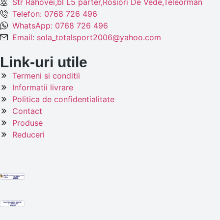
Str Rahovei,bl L5 parter,Rosiori De Vede,Teleorman
Telefon: 0768 726 496
WhatsApp: 0768 726 496
Email: sola_totalsport2006@yahoo.com
Link-uri utile
Termeni si conditii
Informatii livrare
Politica de confidentialitate
Contact
Produse
Reduceri