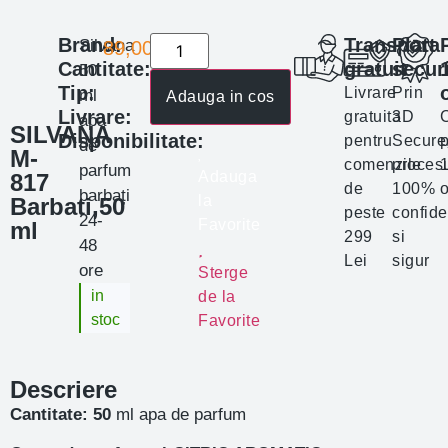
Brand:
Transport
Plata
Silvana
89,00
lei
Cantitate:
gratuit
secur
50
Tip:
Livrare
Prin
ml
Adauga in cos
Livrare:
gratuita
3D
apa
SILVANA
Disponibilitate:
pentru
Secure
p
de
M-
comenzile
proces
parfum
Adauga
817
de
100%
o
barbați
la
Barbati,50
peste
confide
24-
Favorite
ml
299
si
48
Lei
sigur
ore
Sterge
in
de la
stoc
Favorite
Descriere
Cantitate: 50
ml apa de parfum