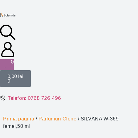
0
0,00
lei
0
Telefon: 0768 726 496
Prima pagină
/
Parfumuri Clone
/ SILVANA W-369
femei,50 ml