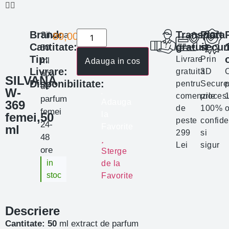
Brand:
Transport
Plata
Silvana
89,00
lei
Cantitate:
gratuit
secur
50
Tip:
Livrare
Prin
ml
Adauga in cos
Livrare:
gratuita
3D
apa
SILVANA
Disponibilitate:
pentru
Secure
p
de
W-
comenzile
proces
parfum
Adauga
369
de
100%
o
femei
la
femei,50
peste
confide
24-
Favorite
ml
299
si
48
Lei
sigur
ore
Sterge
in
de la
stoc
Favorite
Descriere
Cantitate: 50
ml extract de parfum