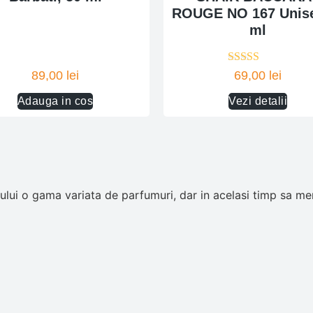
ROUGE NO 167 Unise
ml
Evaluat la
89,00
lei
69,00
lei
4.00
din 5
Adauga in cos
Vezi detalii
ui o gama variata de parfumuri, dar in acelasi timp sa men