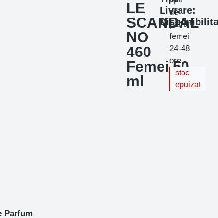
LE
Livrare:
de
SCANDAL
Disponibilita
parfum
NO
femei
460
24-48
ore
Femei,50
stoc
ml
epuizat
e Parfum