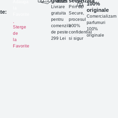
gratuit
securizata
Adauga
100%
Livrare
Prin 3D
la
originale
te:
gratuita
Secure,
Favorite
Comercializam
pentru
procesul
parfumuri
comenzile
100%
Sterge
100%
de peste
confidential
de
originale
299 Lei
si sigur
la
Favorite