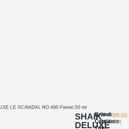
UXE LE SCANDAL NO 460 Femei,50 ml
Brand:
SHAIK
Shaik
89,00
Cantitate:
50 ml
DELUXE
Tip:
apa