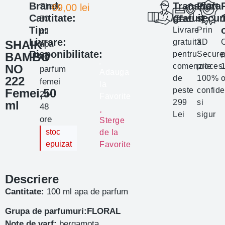
Brand:
Transport
Plata
Shaik
69,00
lei
Cantitate:
gratuit
secur
50
Tip:
Livrare
Prin
ml
Livrare:
gratuita
3D
SHAIK
apa
Disponibilitate:
pentru
Secure
p
BAMBO
de
comenzile
proces
NO
parfum
Adauga
de
100%
o
222
femei
la
peste
confide
Femei,50
24-
Favorite
299
si
ml
48
Lei
sigur
ore
Sterge
stoc
de la
epuizat
Favorite
Descriere
Cantitate:
100 ml apa de parfum
Grupa de parfumuri:FLORAL
Note de varf:
bergamota