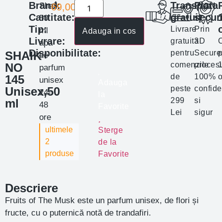
Brand:
Transport
Plata
Shaik
69,00
lei
Cantitate:
gratuit
secur
50
Tip:
Livrare
Prin
ml
Adauga in cos
Livrare:
gratuita
3D
apa
Disponibilitate:
pentru
Secure
p
SHAIK
de
comenzile
proces
NO
parfum
de
100%
o
145
unisex
Adauga
peste
confide
Unisex,50
24-
la
299
si
ml
48
Favorite
Lei
sigur
ore
ultimele
Sterge
2
de la
produse
Favorite
Descriere
Fruits of The Musk este un parfum unisex, de flori și
fructe, cu o puternică notă de trandafiri.