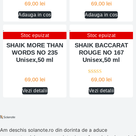
69,00
lei
69,00
lei
Adauga in cos
Adauga in cos
Stoc epuizat
Stoc epuizat
SHAIK MORE THAN
SHAIK BACCARAT
WORDS NO 235
ROUGE NO 167
Unisex,50 ml
Unisex,50 ml
Evaluat la
69,00
lei
69,00
lei
4.00
din 5
Vezi detalii
Vezi detalii
Am deschis solanote.ro din dorinta de a aduce