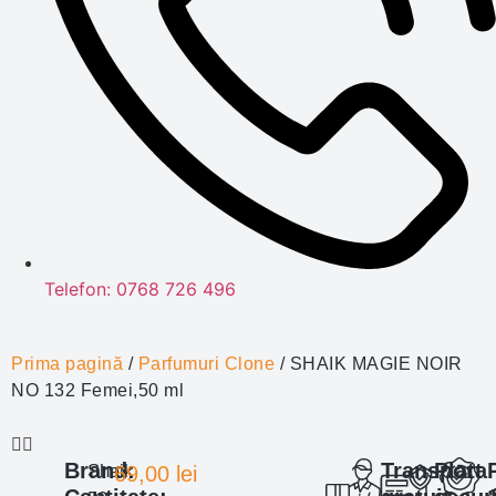
Telefon: 0768 726 496
Prima pagină
/
Parfumuri Clone
/ SHAIK MAGIE NOIR
NO 132 Femei,50 ml
Brand:
Transport
Plata
Shaik
69,00
lei