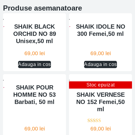
Produse asemanatoare
SHAIK BLACK
SHAIK IDOLE NO
ORCHID NO 89
300 Femei,50 ml
Unisex,50 ml
69,00
lei
69,00
lei
Adauga in cos
Adauga in cos
Stoc epuizat
SHAIK POUR
HOMME NO 53
SHAIK VERNESE
Barbati, 50 ml
NO 152 Femei,50
ml
Evaluat la
69,00
lei
69,00
lei
5.00
din 5