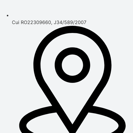
Cui RO22309660, J34/589/2007