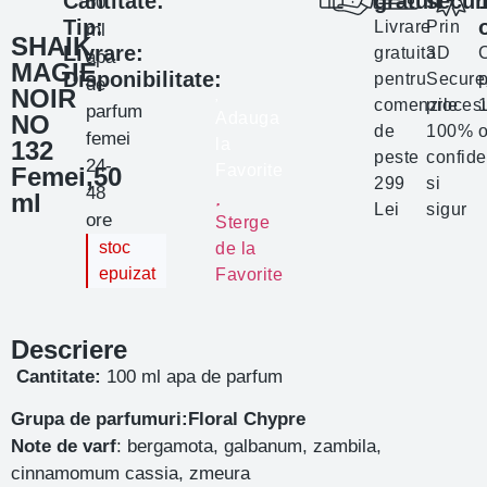
Cantitate:
gratuit
secur
50
Tip:
Livrare
Prin
ml
SHAIK
Livrare:
gratuita
3D
apa
MAGIE
Disponibilitate:
pentru
Secure
p
de
NOIR
comenzile
proces
parfum
Adauga
NO
de
100%
o
femei
la
132
peste
confide
24-
Favorite
Femei,50
299
si
48
ml
Lei
sigur
ore
Sterge
stoc
de la
epuizat
Favorite
Descriere
Cantitate:
100 ml apa de parfum
Grupa de parfumuri:Floral Chypre
Note de varf
: bergamota, galbanum, zambila,
cinnamomum cassia, zmeura