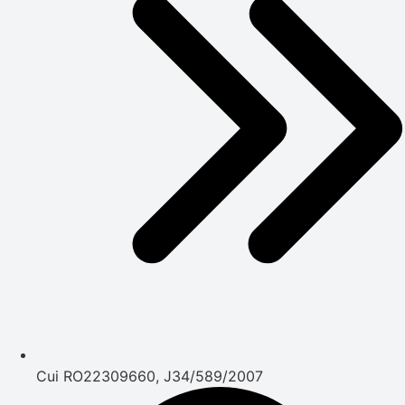
Cui RO22309660, J34/589/2007