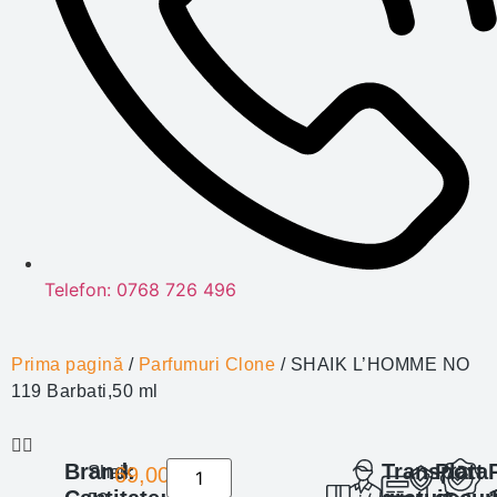
Telefon: 0768 726 496
Prima pagină
/
Parfumuri Clone
/ SHAIK L’HOMME NO
119 Barbati,50 ml
Brand:
Transport
Plata
Shaik
69,00
lei