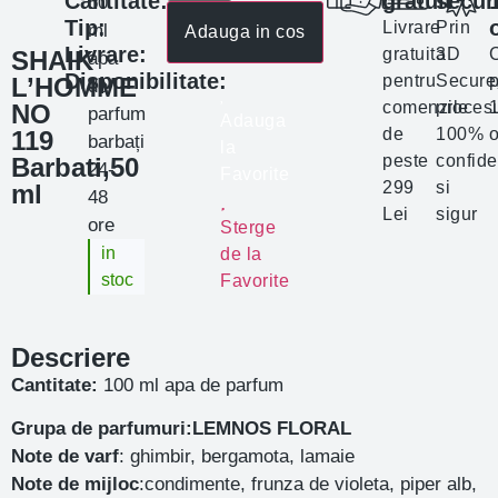
Cantitate:
gratuit
secur
50
Tip:
Livrare
Prin
ml
Adauga in cos
Livrare:
gratuita
3D
SHAIK
apa
Disponibilitate:
pentru
Secure
p
L’HOMME
de
comenzile
proces
NO
parfum
Adauga
de
100%
o
119
barbați
la
peste
confide
Barbati,50
24-
Favorite
299
si
ml
48
Lei
sigur
ore
Sterge
in
de la
stoc
Favorite
Descriere
Cantitate:
100 ml apa de parfum
Grupa de parfumuri:LEMNOS FLORAL
Note de varf
: ghimbir, bergamota, lamaie
Note de mijloc
:condimente, frunza de violeta, piper alb,