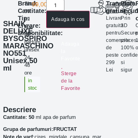
Brand:
Transport
Plata
Shaik
99,00
lei
Cantitate:
gratuit
secur
50
Tip:
Livrare
Prin
ml
Adauga in cos
SHAIK
Livrare:
gratuita
3D
apa
DELUXE
Disponibilitate:
pentru
Secure
p
de
BYSOSPIRO
comenzile
proces
parfum
Adauga
MARASCHINO
de
100%
o
unisex
la
NO551
peste
confide
24-
Favorite
Unisex,50
299
si
48
ml
Lei
sigur
ore
Sterge
in
de la
stoc
Favorite
Descriere
Cantitate: 50
ml apa de parfum
Grupa de parfumuri:FRUCTAT
Note de varf
:cires, migdale, capsuna, mar,