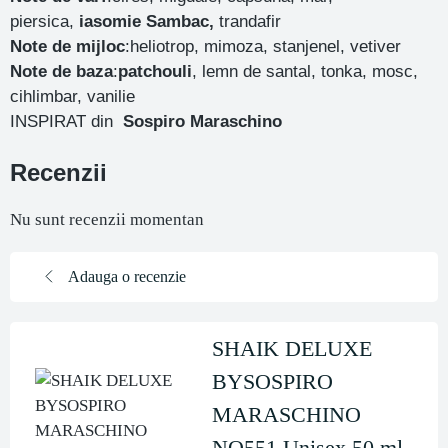
piersica,
iasomie Sambac,
trandafir
Note de mijloc
:heliotrop, mimoza, stanjenel, vetiver
Note de baza
:
patchouli
, lemn de santal, tonka, mosc,
cihlimbar, vanilie
INSPIRAT din
Sospiro
Maraschino
Recenzii
Nu sunt recenzii momentan
Adauga o recenzie
SHAIK DELUXE
BYSOSPIRO
MARASCHINO
NO551 Unisex,50 ml