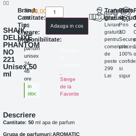
Brand:
Transport
Plata
Shaik
99,00
lei
Cantitate:
gratuit
secur
50
Tip:
Livrare
Prin
ml
Adauga in cos
SHAIK
Livrare:
gratuita
3D
apa
DELUXE
Disponibilitate:
pentru
Secure
p
de
PHANTOM
comenzile
proces
parfum
Adauga
NO
de
100%
o
unisex
la
221
peste
confide
24-
Favorite
Unisex,50
299
si
48
ml
Lei
sigur
ore
Sterge
in
de la
stoc
Favorite
Descriere
Cantitate: 50
ml apa de parfum
Grupa de parfumuri:AROMATIC