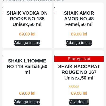
SHAIK VODKA ON
SHAIK AMOR
ROCKS NO 185
AMOR NO 48
Unisex,50 ml
Femei,50 ml
69,00
lei
69,00
lei
Adauga in cos
Adauga in cos
Stoc epuizat
SHAIK L’HOMME
NO 119 Barbati,50
SHAIK BACCARAT
ml
ROUGE NO 167
Unisex,50 ml
Evaluat la
69,00
lei
69,00
lei
4.00
din 5
Adauga in cos
Vezi detalii