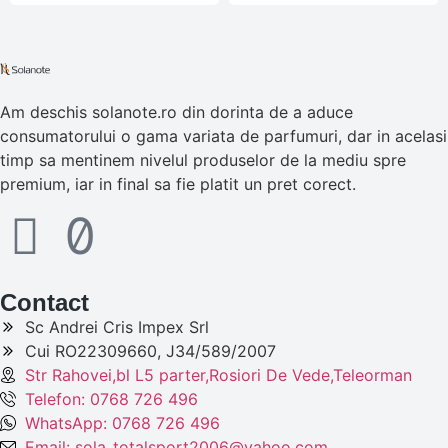
Am deschis solanote.ro din dorinta de a aduce
consumatorului o gama variata de parfumuri, dar in acelasi
timp sa mentinem nivelul produselor de la mediu spre
premium, iar in final sa fie platit un pret corect.
Contact
Sc Andrei Cris Impex Srl
Cui RO22309660, J34/589/2007
Str Rahovei,bl L5 parter,Rosiori De Vede,Teleorman
Telefon: 0768 726 496
WhatsApp: 0768 726 496
Email: sola_totalsport2006@yahoo.com