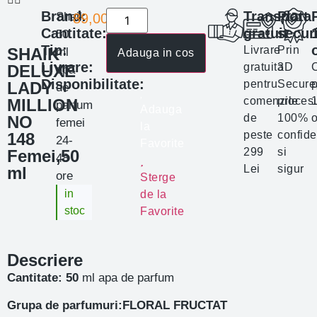
Brand:
Transport
Plata
Shaik
89,00
lei
Cantitate:
gratuit
secur
50
Tip:
Livrare
Prin
SHAIK
ml
Adauga in cos
Livrare:
gratuita
3D
DELUXE
apa
Disponibilitate:
pentru
Secure
p
LADY
de
comenzile
proces
MILLION
parfum
Adauga
de
100%
o
NO
femei
la
peste
confide
148
24-
Favorite
299
si
Femei,50
48
Lei
sigur
ml
ore
Sterge
in
de la
stoc
Favorite
Descriere
Cantitate: 50
ml apa de parfum
Grupa de parfumuri:FLORAL FRUCTAT