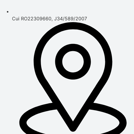
Cui RO22309660, J34/589/2007