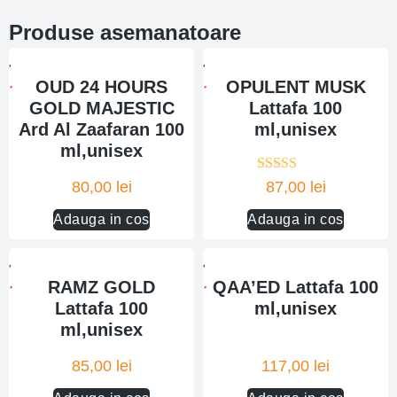
Produse asemanatoare
OUD 24 HOURS
OPULENT MUSK
GOLD MAJESTIC
Lattafa 100
Ard Al Zaafaran 100
ml,unisex
ml,unisex
Evaluat la
80,00
lei
87,00
lei
5.00
din 5
Adauga in cos
Adauga in cos
RAMZ GOLD
QAA’ED Lattafa 100
Lattafa 100
ml,unisex
ml,unisex
85,00
lei
117,00
lei