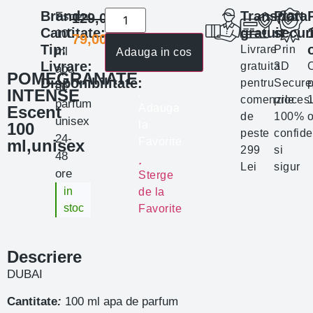
Brand:
Transport
Plata
Escent
129,00
lei
Cantitate:
gratuit
secur
100
79,00
lei
Tip:
Livrare
Prin
ml
Adauga in cos
Livrare:
gratuita
3D
apa
POMEGRANATE
Disponibilitate:
pentru
Secure
p
de
INTENSE
comenzile
proces
parfum
Adauga
Escent
de
100%
o
unisex
la
100
peste
confide
24-
Favorite
ml,unisex
299
si
48
Lei
sigur
ore
Sterge
in
de la
stoc
Favorite
Descriere
DUBAI
Cantitate
:
100 ml apa de parfum