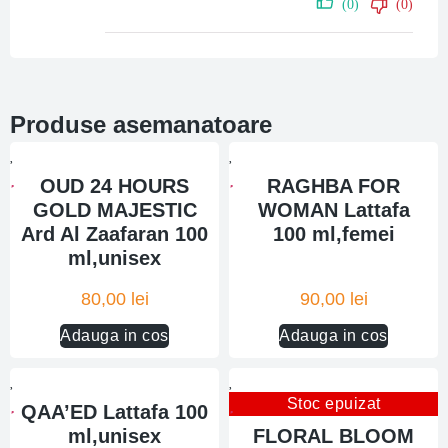
(0)
(0)
Produse asemanatoare
OUD 24 HOURS
RAGHBA FOR
GOLD MAJESTIC
WOMAN Lattafa
Ard Al Zaafaran 100
100 ml,femei
ml,unisex
80,00
lei
90,00
lei
Adauga in cos
Adauga in cos
Stoc epuizat
QAA’ED Lattafa 100
ml,unisex
FLORAL BLOOM