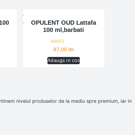
100
OPULENT OUD Lattafa
100 ml,barbati
Evaluat la
87,00
lei
5.00
din 5
Adauga in cos
tinem nivelul produselor de la mediu spre premium, iar in