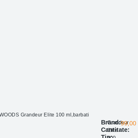
WOODS Grandeur Elite 100 ml,barbati
Brand:
Grandeur
99,00
Cantitate:
Elite
Tip:
100