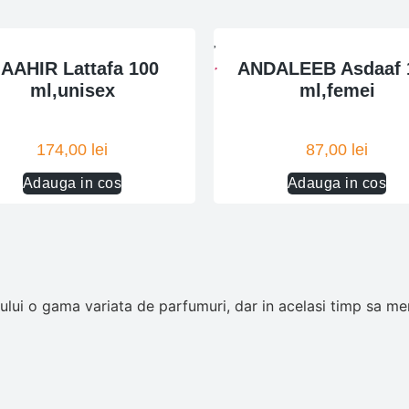
AAHIR Lattafa 100
ANDALEEB Asdaaf 
ml,unisex
ml,femei
174,00
lei
87,00
lei
Adauga in cos
Adauga in cos
ui o gama variata de parfumuri, dar in acelasi timp sa men