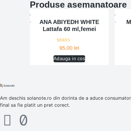
Produse asemanatoare
ANA ABIYEDH WHITE
M
Lattafa 60 ml,femei
Evaluat la
95,00
lei
5.00
din 5
Adauga in cos
Am deschis solanote.ro din dorinta de a aduce consumatorul
final sa fie platit un pret corect.