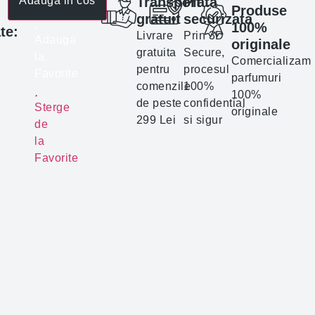
Adauga in cos
Transport
Plata
Produse
gratuit
securizata
100%
te:
Livrare
Prin 3D
Adauga
originale
gratuita
Secure,
la
Comercializam
pentru
procesul
Favorite
parfumuri
comenzile
100%
100%
de peste
confidential
Sterge
originale
299 Lei
si sigur
de
la
Favorite