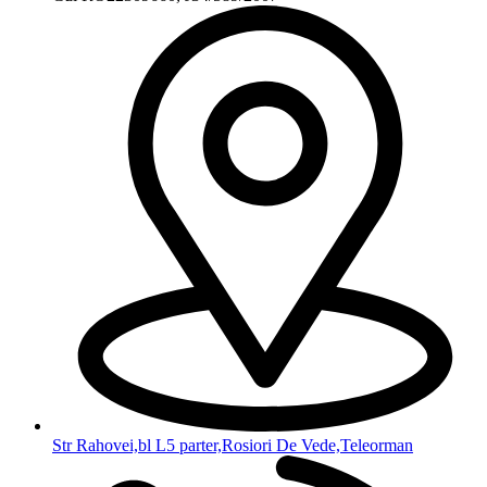
Str Rahovei,bl L5 parter,Rosiori De Vede,Teleorman