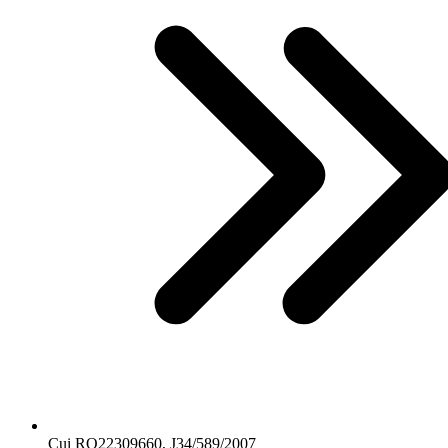
Cui RO22309660, J34/589/2007