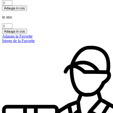
Cantitate
DARING
Adauga in cos
BLUE
FOR
in stoc
LIFE
Maison
Cantitate
Alhambra
MANASIB
Adauga in cos
100
Ard
Adauga la Favorite
ml,barbati
Al
Sterge de la Favorite
Zaafaran
100
ml,femei