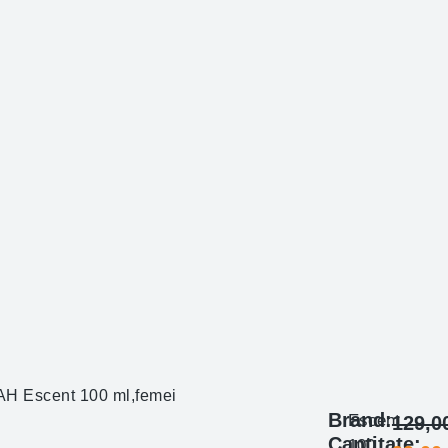
H Escent 100 ml,femei
Brand:
Escent
129,0
Cantitate:
100