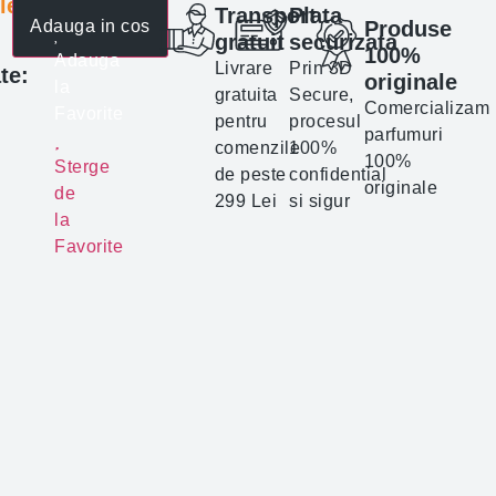
lei
Transport
Plata
Produse
Adauga in cos
gratuit
securizata
100%
Adauga
Livrare
Prin 3D
te:
originale
la
gratuita
Secure,
Comercializam
Favorite
pentru
procesul
parfumuri
comenzile
100%
100%
Sterge
de peste
confidential
originale
de
299 Lei
si sigur
la
Favorite