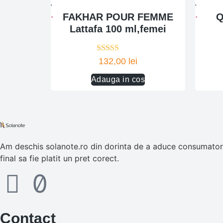
FAKHAR POUR FEMME
Q
Lattafa 100 ml,femei
Evaluat la
132,00
lei
5.00
din 5
Adauga in cos
Am deschis solanote.ro din dorinta de a aduce consumatorul
final sa fie platit un pret corect.
Contact