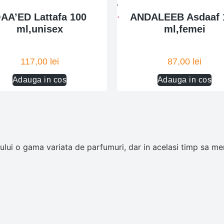
AA’ED Lattafa 100
ANDALEEB Asdaaf 
ml,unisex
ml,femei
117,00
lei
87,00
lei
Adauga in cos
Adauga in cos
ui o gama variata de parfumuri, dar in acelasi timp sa men