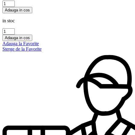
Cantitate
OLIVIA
Adauga in cos
Maison
Alhambra
in stoc
80
ml,femei
Cantitate
JORGE
Adauga in cos
DI
Adauga la Favorite
PROFONDO
Sterge de la Favorite
Maison
Alhambra
100
ml,barbati