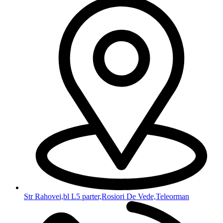
Str Rahovei,bl L5 parter,Rosiori De Vede,Teleorman