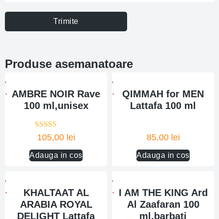
Trimite
Produse asemanatoare
AMBRE NOIR Rave
QIMMAH for MEN
100 ml,unisex
Lattafa 100 ml
Evaluat la
105,00
lei
85,00
lei
5.00
din 5
Adauga in cos
Adauga in cos
KHALTAAT AL
I AM THE KING Ard
ARABIA ROYAL
Al Zaafaran 100
DELIGHT Lattafa
ml,barbati