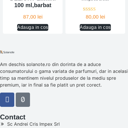
100 ml,barbat
Evaluat la
87,00
lei
80,00
lei
5.00
din 5
Adauga in cos
Adauga in cos
Am deschis solanote.ro din dorinta de a aduce
consumatorului o gama variata de parfumuri, dar in acelasi
timp sa mentinem nivelul produselor de la mediu spre
premium, iar in final sa fie platit un pret corect.
Contact
Sc Andrei Cris Impex Srl