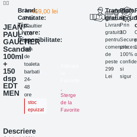
Brand:
Transport
Plata
Jean
459,00
lei
Cantitate:
gratuit
secur
Paul
Tip:
Livrare
Prin
JEAN
Gaultier
Livrare:
gratuita
3D
PAUL
100
Disponibilitate:
pentru
Secure
p
GAULTIER
ml
comenzile
proces
Scandal
apa
de
100%
o
100ml
de
peste
confide
+
toaleta
Adauga
299
si
150
barbati
la
Lei
sigur
dsp
24-
Favorite
EDT
48
MEN
ore
Sterge
stoc
de la
epuizat
Favorite
Descriere