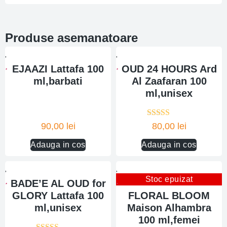
Produse asemanatoare
EJAAZI Lattafa 100
OUD 24 HOURS Ard
ml,barbati
Al Zaafaran 100
ml,unisex
Evaluat la
90,00
lei
80,00
lei
5.00
din 5
Adauga in cos
Adauga in cos
Stoc epuizat
BADE’E AL OUD for
GLORY Lattafa 100
FLORAL BLOOM
ml,unisex
Maison Alhambra
100 ml,femei