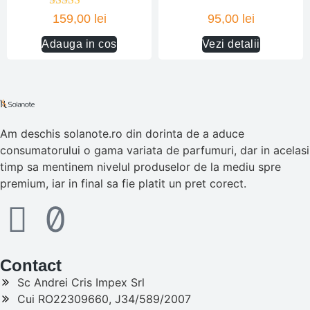
Evaluat la
159,00
lei
95,00
lei
5.00
din 5
Adauga in cos
Vezi detalii
Am deschis solanote.ro din dorinta de a aduce
consumatorului o gama variata de parfumuri, dar in acelasi
timp sa mentinem nivelul produselor de la mediu spre
premium, iar in final sa fie platit un pret corect.
Contact
Sc Andrei Cris Impex Srl
Cui RO22309660, J34/589/2007