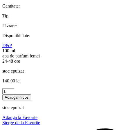
Cantitate:
Tip:
Livrare:
Disponibilitate:
D&P
100 ml
apa de parfum femei
24-48 ore
stoc epuizat
140,00
lei
Cantitate
PANTHER
Adauga in cos
Maison
Alhambra
stoc epuizat
100
ml,barbati
Adauga la Favorite
Sterge de la Favorite