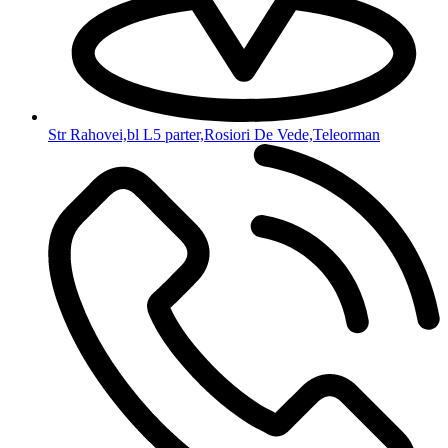
Str Rahovei,bl L5 parter,Rosiori De Vede,Teleorman