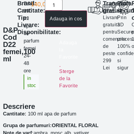
Brand:
Transport
Plata
D&P
140,00
lei
Cantitate:
gratuit
secur
100
Tip:
Livrare
Prin
ml
Adauga in cos
Livrare:
gratuita
3D
apa
D&P
Disponibilitate:
pentru
Secure
p
de
Cod
comenzile
proces
parfum
Adauga
D22
de
100%
o
femei
la
femei,100
peste
confide
24-
Favorite
ml
299
si
48
Lei
sigur
ore
Sterge
in
de la
stoc
Favorite
Descriere
Cantitate:
100 ml apa de parfum
Grupa de parfumuri:ORIENTAL FLORAL
Note de varf
:ambra, mosc alb, vetiver