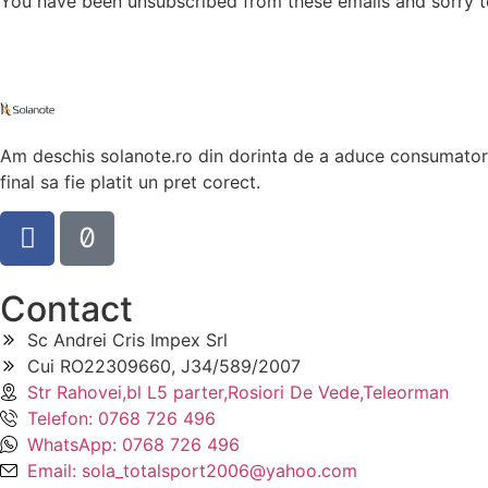
You have been unsubscribed from these emails and sorry t
Am deschis solanote.ro din dorinta de a aduce consumatorul
final sa fie platit un pret corect.
Contact
Sc Andrei Cris Impex Srl
Cui RO22309660, J34/589/2007
Str Rahovei,bl L5 parter,Rosiori De Vede,Teleorman
Telefon: 0768 726 496
WhatsApp: 0768 726 496
Email: sola_totalsport2006@yahoo.com