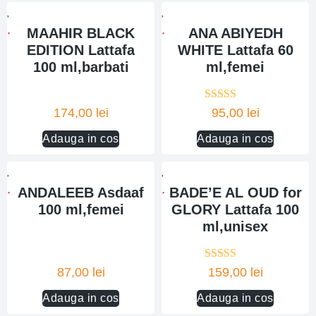
MAAHIR BLACK
ANA ABIYEDH
EDITION Lattafa
WHITE Lattafa 60
100 ml,barbati
ml,femei
Evaluat la
174,00
lei
95,00
lei
5.00
din 5
Adauga in cos
Adauga in cos
ANDALEEB Asdaaf
BADE’E AL OUD for
100 ml,femei
GLORY Lattafa 100
ml,unisex
Evaluat la
87,00
lei
159,00
lei
5.00
din 5
Adauga in cos
Adauga in cos