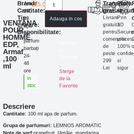
Brand:
Transport
Plata
Armaf
125,00
lei
Cantitate:
gratuit
secur
100
Tip:
Livrare
Prin
ml
Adauga in cos
VENTANA
Livrare:
gratuita
3D
apa
POUR
Disponibilitate:
pentru
Secure
p
de
HOMME
comenzile
proces
parfum
Adauga
EDP,
de
100%
o
barbați
la
Armaf
peste
confide
24-
Favorite
,100
299
si
48
ml
Lei
sigur
ore
Sterge
in
de la
stoc
Favorite
Descriere
Cantitate:
100 ml apa de parfum.
Grupa de parfumuri:
LEMNOS AROMATIC
Note de varf
:grapefruit, lămâie, mandarina,