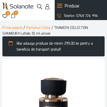
Produse
0
0
Telefon: 0768 726 496
Prima pagină
/
Parfumuri Clone
/ THAMEEN COLLECTION
SHAMOUKH Lattafa 30 ml,unisex
Mai adauga produse de minim
299,00
lei
pentru a
beneficia de transport gratuit!