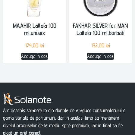
MAAHIR Lattafa 100
FAKHAR SILVER for MAN
ml,unisex
Lattafa 100 ml,barbati
174,00
lei
132,00
lei
Adauga in cos
Adauga in cos
Am deschis solanote.ro din dorinta de a aduce consumatorului o
gama variata de parfumuri, dar in acelasi timp sa mentinem
nivelul produselor de la mediu spre premium, iar in final sa fie
platit un pret corect.