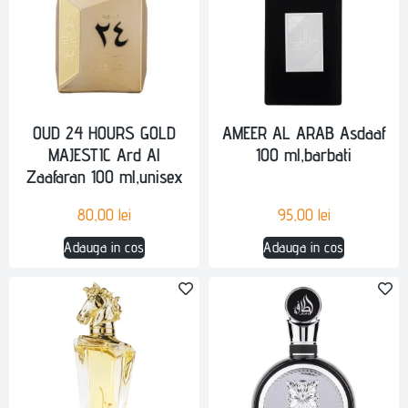
OUD 24 HOURS GOLD
AMEER AL ARAB Asdaaf
MAJESTIC Ard Al
100 ml,barbati
Zaafaran 100 ml,unisex
80,00
lei
95,00
lei
Adauga in cos
Adauga in cos