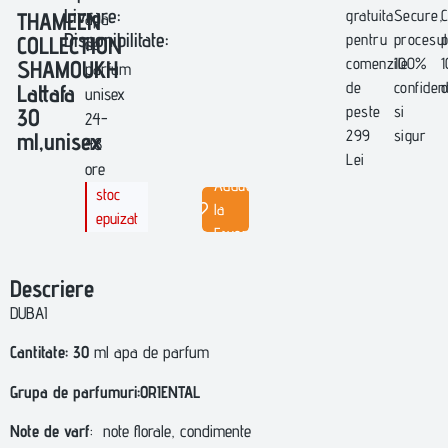
Livrare:
gratuita
Secure,
C
THAMEEN
apa
Disponibilitate:
pentru
procesul
p
COLLECTION
de
comenzile
100%
SHAMOUKH
parfum
de
confident
o
Lattafa
unisex
peste
si
30
24-
299
sigur
ml,unisex
48
Lei
ore
Adauga
stoc
la
epuizat
Favorite
Descriere
DUBAI
Cantitate
: 30
ml apa de parfum
Grupa de parfumuri:ORIENTAL
Note de varf
: note florale, condimente