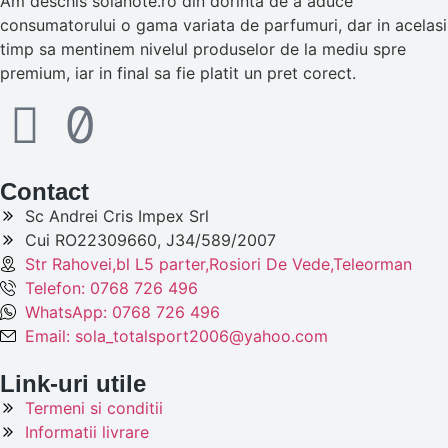
Am deschis solanote.ro din dorinta de a aduce
consumatorului o gama variata de parfumuri, dar in acelasi
timp sa mentinem nivelul produselor de la mediu spre
premium, iar in final sa fie platit un pret corect.
Contact
Sc Andrei Cris Impex Srl
Cui RO22309660, J34/589/2007
Str Rahovei,bl L5 parter,Rosiori De Vede,Teleorman
Telefon: 0768 726 496
WhatsApp: 0768 726 496
Email: sola_totalsport2006@yahoo.com
Link-uri utile
Termeni si conditii
Informatii livrare