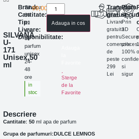
Brand:
Transport
Plata
Silvana
99,00
lei
Cantitate:
gratuit
secur
50
Tip:
Livrare
Prin
ml
Adauga in cos
Livrare:
gratuita
3D
apa
SILVANA
Disponibilitate:
pentru
Secure
p
de
U-
comenzile
proces
parfum
Adauga
171
de
100%
o
unisex
la
Unisex,50
peste
confide
24-
Favorite
ml
299
si
48
Lei
sigur
ore
Sterge
in
de la
stoc
Favorite
Descriere
Cantitate
: 50
ml apa de parfum
Grupa de parfumuri:DULCE LEMNOS