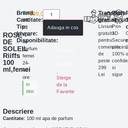
Brand:
Transport
Plata
Riiffs
109,00
lei
Cantitate:
gratuit
secur
100
Tip:
Livrare
Prin
ml
Adauga in cos
Livrare:
gratuita
3D
ROSE
apa
Disponibilitate:
pentru
Secure
p
DE
de
comenzile
proces
SOLEIL
parfum
Adauga
de
100%
o
Riiffs
femei
la
peste
confide
100
24-
Favorite
299
si
ml,femei
48
Lei
sigur
ore
Sterge
in
de la
stoc
Favorite
Descriere
Cantitate:
100 ml apa de parfum