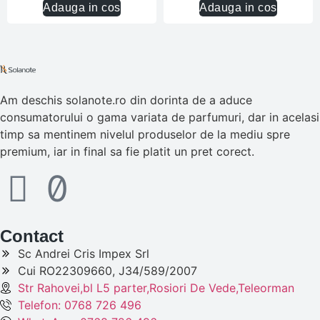
Adauga in cos
Adauga in cos
Am deschis solanote.ro din dorinta de a aduce
consumatorului o gama variata de parfumuri, dar in acelasi
timp sa mentinem nivelul produselor de la mediu spre
premium, iar in final sa fie platit un pret corect.
Contact
Sc Andrei Cris Impex Srl
Cui RO22309660, J34/589/2007
Str Rahovei,bl L5 parter,Rosiori De Vede,Teleorman
Telefon: 0768 726 496