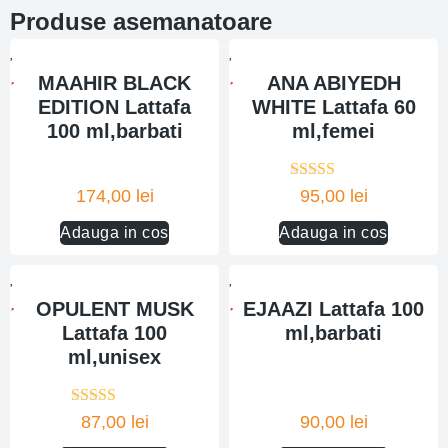
Produse asemanatoare
MAAHIR BLACK
ANA ABIYEDH
EDITION Lattafa
WHITE Lattafa 60
100 ml,barbati
ml,femei
Evaluat la
174,00
lei
95,00
lei
5.00
din 5
Adauga in cos
Adauga in cos
OPULENT MUSK
EJAAZI Lattafa 100
Lattafa 100
ml,barbati
ml,unisex
Evaluat la
87,00
lei
90,00
lei
5.00
din 5