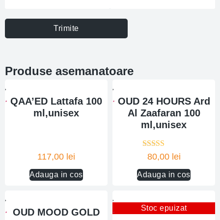
Trimite
Produse asemanatoare
QAA’ED Lattafa 100
OUD 24 HOURS Ard
ml,unisex
Al Zaafaran 100
ml,unisex
Evaluat la
117,00
lei
80,00
lei
5.00
din 5
Adauga in cos
Adauga in cos
Stoc epuizat
OUD MOOD GOLD