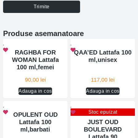
Trimite
Produse asemanatoare
RAGHBA FOR
QAA’ED Lattafa 100
WOMAN Lattafa
ml,unisex
100 ml,femei
90,00
lei
117,00
lei
Adauga in cos
Adauga in cos
Stoc epuizat
OPULENT OUD
Lattafa 100
JUST OUD
ml,barbati
BOULEVARD
Lattafa 90