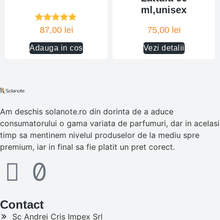
ml,unisex
Evaluat la
87,00
lei
75,00
lei
5.00
din 5
Adauga in cos
Vezi detalii
Am deschis solanote.ro din dorinta de a aduce
consumatorului o gama variata de parfumuri, dar in acelasi
timp sa mentinem nivelul produselor de la mediu spre
premium, iar in final sa fie platit un pret corect.
Contact
Sc Andrei Cris Impex Srl