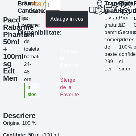
Brand:
Transport
Plata
Paco
359,00
lei
Cantitate:
gratuit
secur
Rabanne
Tip:
Livrare
Prin
Paco
50
Adauga in cos
Livrare:
gratuita
3D
Rabanne
ml
Disponibilitate:
pentru
Secure
p
Phantom
apa
comenzile
proces
50ml
de
de
100%
o
+
toaleta
Adauga
peste
confide
100ml
barbati
la
299
si
sg
24-
Favorite
Lei
sigur
Edt
48
Men
ore
Sterge
in
de la
stoc
Favorite
Descriere
Original 100 %
Cantitate: 50
ml+100 ml