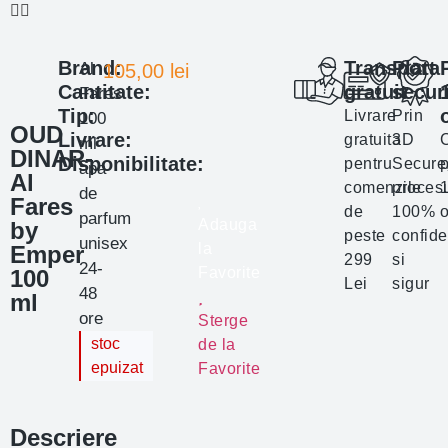
Brand:
Transport
Plata
Al
105,00
lei
Cantitate:
gratuit
secur
Fares
Tip:
Livrare
Prin
100
OUD
Livrare:
gratuita
3D
ml
DINAR-
Disponibilitate:
pentru
Secure
p
apa
Al
comenzile
proces
de
Fares
de
100%
o
parfum
Adauga
by
peste
confide
unisex
la
Emper
299
si
24-
Favorite
100
Lei
sigur
48
ml
ore
Sterge
stoc
de la
epuizat
Favorite
Descriere