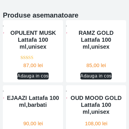
Produse asemanatoare
OPULENT MUSK
RAMZ GOLD
Lattafa 100
Lattafa 100
ml,unisex
ml,unisex
Evaluat la
87,00
lei
85,00
lei
5.00
din 5
Adauga in cos
Adauga in cos
EJAAZI Lattafa 100
OUD MOOD GOLD
ml,barbati
Lattafa 100
ml,unisex
90,00
lei
108,00
lei