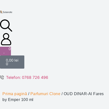
0
0,00
lei
0
Telefon: 0768 726 496
Prima pagină
/
Parfumuri Clone
/ OUD DINAR-Al Fares
by Emper 100 ml