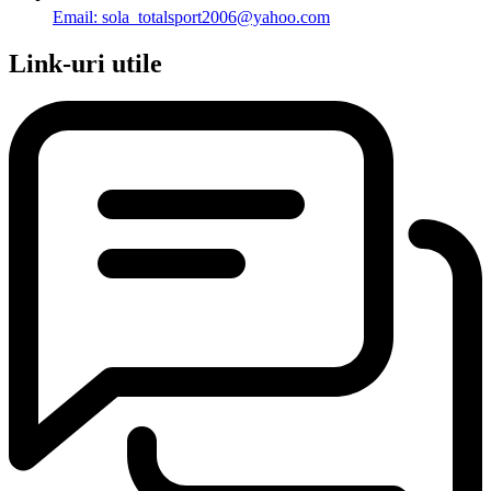
Email: sola_totalsport2006@yahoo.com
Link-uri utile