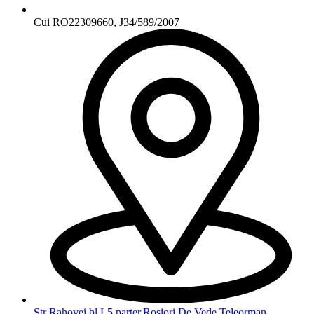
Cui RO22309660, J34/589/2007
Str Rahovei,bl L5 parter,Rosiori De Vede,Teleorman