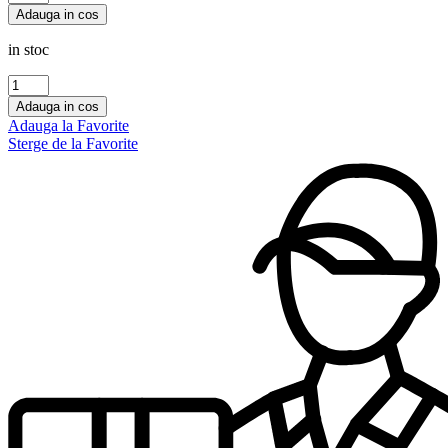
PANTHER
Adauga in cos
Maison
Alhambra
in stoc
100
ml,barbati
Cantitate
ORIENT
Adauga in cos
Marhaba
Adauga la Favorite
100
Sterge de la Favorite
ml,barbati