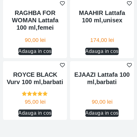
RAGHBA FOR
MAAHIR Lattafa
WOMAN Lattafa
100 ml,unisex
100 ml,femei
90,00
lei
174,00
lei
Adauga in cos
Adauga in cos
ROYCE BLACK
EJAAZI Lattafa 100
Vurv 100 ml,barbati
ml,barbati
Evaluat la
95,00
lei
90,00
lei
5.00
din 5
Adauga in cos
Adauga in cos