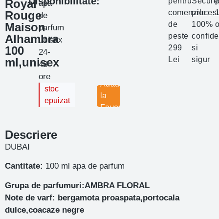
Disponibilitate:
pentru
Secure
p
Royal
apa
comenzile
proces
Rouge
de
de
100%
o
Maison
parfum
peste
confide
Alhambra
unisex
299
si
100
24-
Lei
sigur
ml,unisex
48
ore
Adauga
stoc
la
epuizat
Favorite
Descriere
DUBAI
Cantitate:
100 ml apa de parfum
Grupa de parfumuri:AMBRA FLORAL
Note de varf: bergamota proaspata,portocala
dulce,coacaze negre