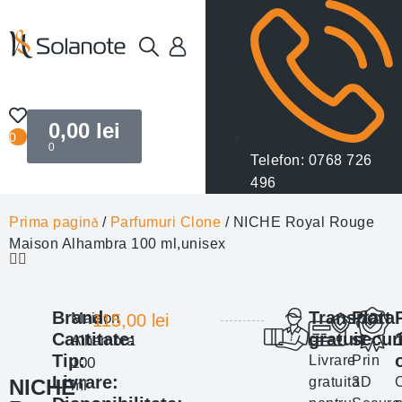
0,00
lei
0
0
Telefon: 0768 726
496
Prima pagină
/
Parfumuri Clone
/ NICHE Royal Rouge
Maison Alhambra 100 ml,unisex
Brand:
Transport
Plata
Maison
115,00
lei
Cantitate:
gratuit
secur
Alhambra
Tip:
Livrare
Prin
100
Livrare:
gratuita
3D
NICHE
ml