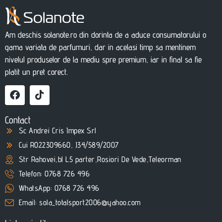
Am deschis solanote.ro din dorinta de a aduce consumatorului o
gama variata de parfumuri, dar in acelasi timp sa mentinem
nivelul produselor de la mediu spre premium, iar in final sa fie
platit un pret corect.
Contact
Sc Andrei Cris Impex Srl
Cui RO22309660, J34/589/2007
Str Rahovei,bl L5 parter,Rosiori De Vede,Teleorman
Telefon: 0768 726 496
WhatsApp: 0768 726 496
Email: sola_totalsport2006@yahoo.com