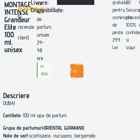
Livrare:
gratuita
3D
MONTAGE
ml
Disponibilitate:
pentru
Secure
INTENSE
apa
(O
Evaluat la
comenzile
proces
Grandeur
de
5.00
din 5
de
100%
Elite
pe baza
recenzie
parfum
unei
peste
confide
100
unisex
singure
client)
299
si
ml,
evaluări
24-
Lei
sigur
unisex
48
ore
Adauga
in
la
stoc
Favorite
Descriere
DUBAI
Cantitate:
100 ml apa de parfum
Grupa de parfumuri:ORIENTAL GURMAND
Note de varf
:scortisoara, nucsoara, bergamota