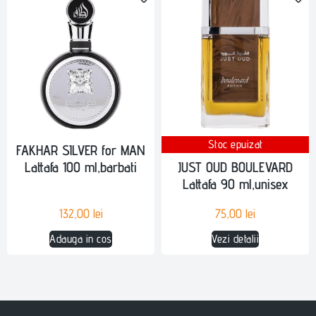
Stoc epuizat
FAKHAR SILVER for MAN
Lattafa 100 ml,barbati
JUST OUD BOULEVARD
Lattafa 90 ml,unisex
132,00
lei
75,00
lei
Adauga in cos
Vezi detalii