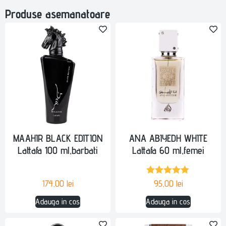
Produse asemanatoare
MAAHIR BLACK EDITION
ANA ABIYEDH WHITE
Lattafa 100 ml,barbati
Lattafa 60 ml,femei
Evaluat la
174,00
lei
95,00
lei
5.00
din 5
Adauga in cos
Adauga in cos