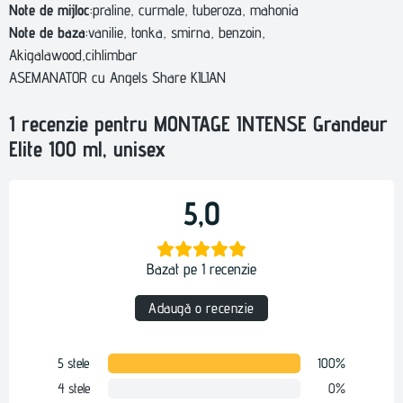
Note de mijloc
:praline, curmale, tuberoza, mahonia
Note de baza
:vanilie, tonka, smirna, benzoin,
Akigalawood,cihlimbar
ASEMANATOR cu Angels Share KILIAN
1 recenzie pentru
MONTAGE INTENSE Grandeur
Elite 100 ml, unisex
5,0
Bazat pe 1 recenzie
Adaugă o recenzie
5 stele
100%
4 stele
0%