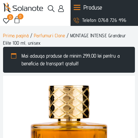
Produse
0
0
Telefon: 0768 726 496
Prima pagină
/
Parfumuri Clone
/ MONTAGE INTENSE Grandeur
Elite 100 ml, unisex
Mai adauga produse de minim
299,00
lei
pentru a
beneficia de transport gratuit!