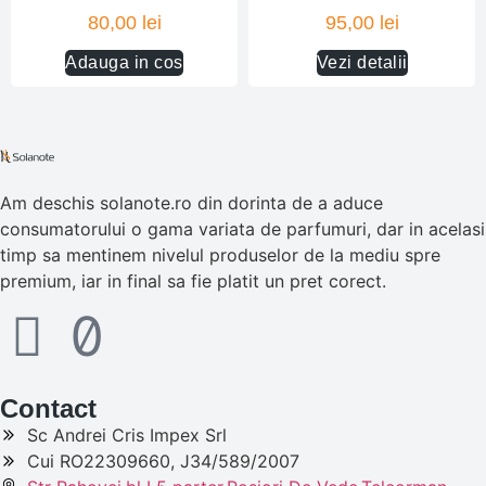
Evaluat la
80,00
lei
95,00
lei
5.00
din 5
Adauga in cos
Vezi detalii
Am deschis solanote.ro din dorinta de a aduce
consumatorului o gama variata de parfumuri, dar in acelasi
timp sa mentinem nivelul produselor de la mediu spre
premium, iar in final sa fie platit un pret corect.
Contact
Sc Andrei Cris Impex Srl
Cui RO22309660, J34/589/2007