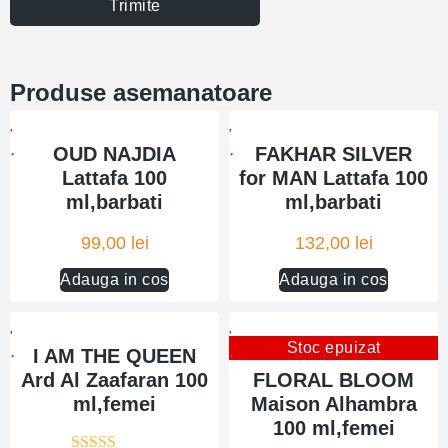
Trimite
Produse asemanatoare
OUD NAJDIA
FAKHAR SILVER
Lattafa 100
for MAN Lattafa 100
ml,barbati
ml,barbati
99,00
lei
132,00
lei
Adauga in cos
Adauga in cos
Stoc epuizat
I AM THE QUEEN
Ard Al Zaafaran 100
FLORAL BLOOM
ml,femei
Maison Alhambra
100 ml,femei