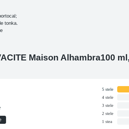
portocal;
de tonka.
e
VACITE Maison Alhambra100 ml,
5 stele
4 stele
3 stele
e
2 stele
e
1 stea