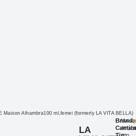
 Maison Alhambra100 ml,femei (formerly LA VITA BELLA)
Brand:
Maiso
Cantita
LA
Alham
Tip:
100