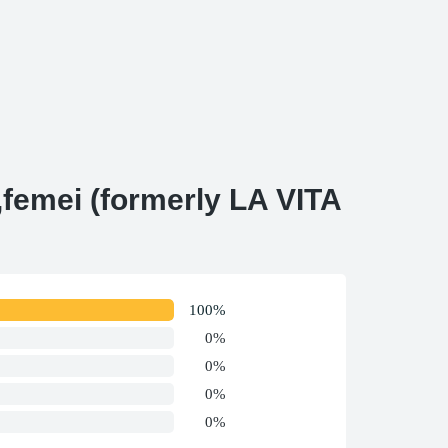
femei (formerly LA VITA
100%
0%
0%
0%
0%