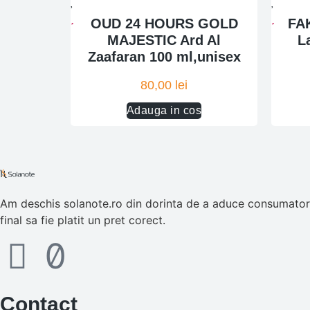
OUD 24 HOURS GOLD
FA
MAJESTIC Ard Al
L
Zaafaran 100 ml,unisex
80,00
lei
Adauga in cos
Am deschis solanote.ro din dorinta de a aduce consumatorul
final sa fie platit un pret corect.
Contact