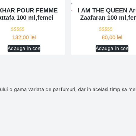
KHAR POUR FEMME
I AM THE QUEEN Ar
attafa 100 ml,femei
Zaafaran 100 ml,fe
Evaluat la
Evaluat la
132,00
lei
80,00
lei
5.00
din 5
5.00
din 5
Adauga in cos
Adauga in cos
ui o gama variata de parfumuri, dar in acelasi timp sa men