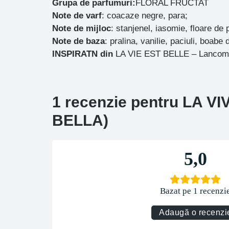
Grupa de parfumuri:
FLORAL FRUCTAT
Note de varf
: coacaze negre, para;
Note de mijloc
: stanjenel, iasomie, floare de 
Note de baza
: pralina, vanilie, paciuli, boabe 
INSPIRATN din
LA VIE EST BELLE – Lancom
1 recenzie pentru
LA VI
BELLA)
5,0
Bazat pe 1 recenzi
Adaugă o recenzi