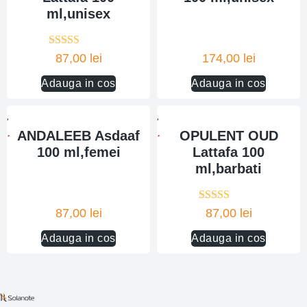
ml,unisex
Evaluat la
87,00
lei
174,00
lei
5.00
din 5
Adauga in cos
Adauga in cos
ANDALEEB Asdaaf
OPULENT OUD
100 ml,femei
Lattafa 100
ml,barbati
Evaluat la
87,00
lei
87,00
lei
5.00
din 5
Adauga in cos
Adauga in cos