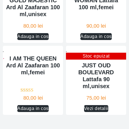
GOLD MAJESTIC
WOMAN Lattafa
Ard Al Zaafaran 100
100 ml,femei
ml,unisex
80,00
lei
90,00
lei
Adauga in cos
Adauga in cos
Stoc epuizat
I AM THE QUEEN
Ard Al Zaafaran 100
JUST OUD
ml,femei
BOULEVARD
Lattafa 90
ml,unisex
Evaluat la
80,00
lei
75,00
lei
5.00
din 5
Adauga in cos
Vezi detalii