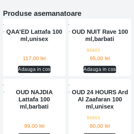
Produse asemanatoare
QAA’ED Lattafa 100
OUD NUIT Rave 100
ml,unisex
ml,barbati
Evaluat la
117,00
lei
95,00
lei
5.00
din 5
Adauga in cos
Adauga in cos
OUD NAJDIA
OUD 24 HOURS Ard
Lattafa 100
Al Zaafaran 100
ml,barbati
ml,unisex
Evaluat la
99,00
lei
80,00
lei
5.00
din 5