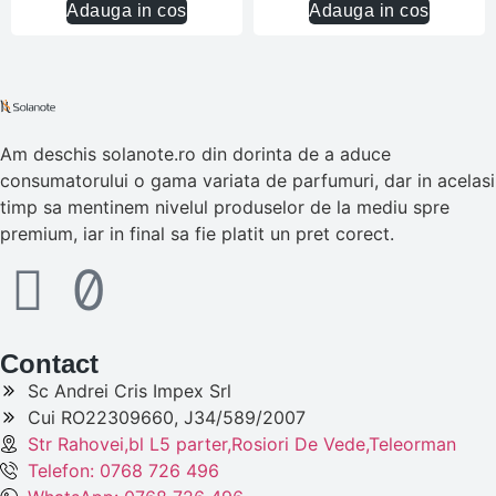
Adauga in cos
Adauga in cos
Am deschis solanote.ro din dorinta de a aduce
consumatorului o gama variata de parfumuri, dar in acelasi
timp sa mentinem nivelul produselor de la mediu spre
premium, iar in final sa fie platit un pret corect.
Contact
Sc Andrei Cris Impex Srl
Cui RO22309660, J34/589/2007
Str Rahovei,bl L5 parter,Rosiori De Vede,Teleorman
Telefon: 0768 726 496