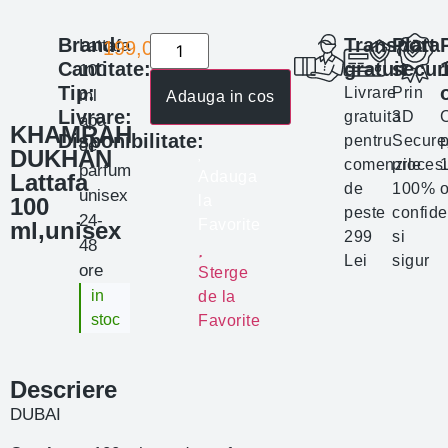
Brand:
Transport
Plata
Lattafa
199,00
lei
Cantitate:
gratuit
secur
100
Tip:
Livrare
Prin
ml
Adauga in cos
Livrare:
gratuita
3D
apa
KHAMRAH
Disponibilitate:
pentru
Secure
p
de
DUKHAN
comenzile
proces
parfum
Adauga
Lattafa
de
100%
o
unisex
la
100
peste
confide
24-
Favorite
ml,unisex
299
si
48
Lei
sigur
ore
Sterge
in
de la
stoc
Favorite
Descriere
DUBAI