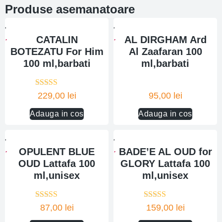
Produse asemanatoare
CATALIN
AL DIRGHAM Ard
BOTEZATU For Him
Al Zaafaran 100
100 ml,barbati
ml,barbati
Evaluat la
229,00
lei
95,00
lei
5.00
din 5
Adauga in cos
Adauga in cos
OPULENT BLUE
BADE’E AL OUD for
OUD Lattafa 100
GLORY Lattafa 100
ml,unisex
ml,unisex
Evaluat la
Evaluat la
87,00
lei
159,00
lei
5.00
din 5
5.00
din 5