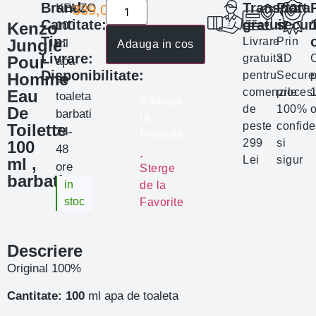
Brand:
Transport
Plata
KENZO
339,00
lei
Cantitate:
gratuit
secur
Kenzo
100
Tip:
Livrare
Prin
Jungle
ml
Adauga in cos
Livrare:
gratuita
3D
Pour
apa
Disponibilitate:
pentru
Secure
p
Homme
de
comenzile
proces
Eau
toaleta
Adauga
de
100%
o
De
barbati
la
peste
confide
Toilette
24-
Favorite
299
si
100
48
Lei
sigur
ml ,
ore
Sterge
barbati
in
de la
stoc
Favorite
Descriere
Original 100%
Cantitate: 100
ml apa de toaleta