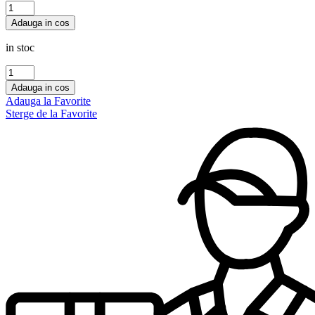
Cantitate
PANTHER
Adauga in cos
Maison
Alhambra
in stoc
100
ml,barbati
Cantitate
JUBILANT
Adauga in cos
NOIR
Adauga la Favorite
Maison
Sterge de la Favorite
Alhambra
100
ml,femei