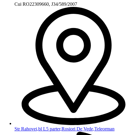
Cui RO22309660, J34/589/2007
Str Rahovei,bl L5 parter,Rosiori De Vede,Teleorman