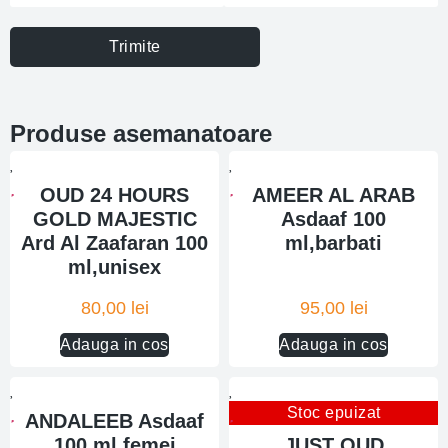
Trimite
Produse asemanatoare
OUD 24 HOURS
AMEER AL ARAB
GOLD MAJESTIC
Asdaaf 100
Ard Al Zaafaran 100
ml,barbati
ml,unisex
80,00
lei
95,00
lei
Adauga in cos
Adauga in cos
Stoc epuizat
ANDALEEB Asdaaf
100 ml,femei
JUST OUD