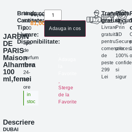
Brand:
Transport
Plata
Maison
95,00
lei
Cantitate:
gratuit
secur
Alhambra
81,00
lei
Tip:
Livrare
Prin
100
Adauga in cos
Livrare:
gratuita
3D
JARDIN
ml
Disponibilitate:
pentru
Secure
p
DE
apa
comenzile
proces
PARIS
de
de
100%
o
Maison
parfum
Adauga
peste
confide
Alhambra
femei
la
299
si
100
24-
Favorite
Lei
sigur
ml,femei
48
ore
Sterge
in
de la
stoc
Favorite
Descriere
DUBAI