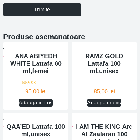
Trimite
Produse asemanatoare
ANA ABIYEDH
RAMZ GOLD
WHITE Lattafa 60
Lattafa 100
ml,femei
ml,unisex
Evaluat la
95,00
lei
85,00
lei
5.00
din 5
Adauga in cos
Adauga in cos
QAA’ED Lattafa 100
I AM THE KING Ard
ml,unisex
Al Zaafaran 100