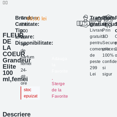
Brand:
Transport
Plata
Grandeur
99,00
lei
Cantitate:
gratuit
secur
Elite
Tip:
Livrare
Prin
100
FLEUR
Livrare:
gratuita
3D
ml
DE
Disponibilitate:
pentru
Secure
p
apa
LA
comenzile
proces
de
COEUR
de
100%
o
parfum
Adauga
Grandeur
peste
confide
femei
la
Elite
299
si
24-
Favorite
100
Lei
sigur
48
ml,femei
ore
Sterge
stoc
de la
epuizat
Favorite
Descriere