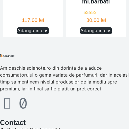
ml,barbati
Evaluat la
117,00
lei
80,00
lei
5.00
din 5
Adauga in cos
Adauga in cos
Am deschis solanote.ro din dorinta de a aduce
consumatorului o gama variata de parfumuri, dar in acelasi
timp sa mentinem nivelul produselor de la mediu spre
premium, iar in final sa fie platit un pret corect.
Contact