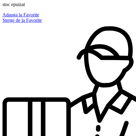
FOR
stoc epuizat
LIFE
Maison
Adauga la Favorite
Alhambra
Sterge de la Favorite
100
ml,barbati