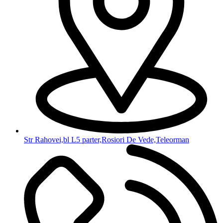
Str Rahovei,bl L5 parter,Rosiori De Vede,Teleorman