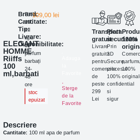
Brand:
Riiffs
109,00
lei
Cantitate:
100
Tip:
ml
Transport
Plata
Produ
Livrare:
apa
gratuit
securizata
100%
ELEGANT
Disponibilitate:
de
origin
Livrare
Prin
HOMME
parfum
gratuita
3D
Comerc
Riiffs
Adauga
barbați
pentru
Secure,
parfumu
100
la
24-
comenzile
procesul
100%
ml,barbati
Favorite
48
de
100%
origina
peste
confidential
ore
Sterge
299
si
stoc
de la
Lei
sigur
epuizat
Favorite
Descriere
Cantitate:
100 ml apa de parfum