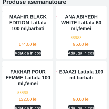
Produse asemanatoare
MAAHIR BLACK
ANA ABIYEDH
EDITION Lattafa
WHITE Lattafa 60
100 ml,barbati
ml,femei
Evaluat la
174,00
lei
95,00
lei
5.00
din 5
Adauga in cos
Adauga in cos
FAKHAR POUR
EJAAZI Lattafa 100
FEMME Lattafa 100
ml,barbati
ml,femei
Evaluat la
132,00
lei
90,00
lei
5.00
din 5
Adauga in cos
Adauga in cos