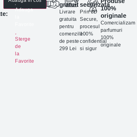
Produse
Adauga in cos
gratuit
securizata
100%
Adauga
Livrare
Prin 3D
te:
originale
la
gratuita
Secure,
Comercializam
Favorite
pentru
procesul
parfumuri
comenzile
100%
100%
Sterge
de peste
confidential
originale
de
299 Lei
si sigur
la
Favorite