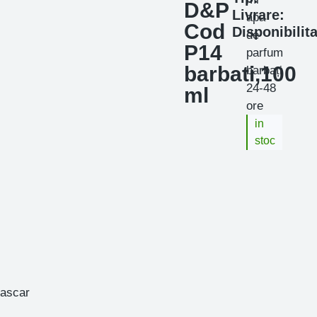
D&P
Livrare:
apa
Cod
Disponibilita
de
P14
parfum
barbati,100
barbați
24-48
ml
ore
in
stoc
gascar