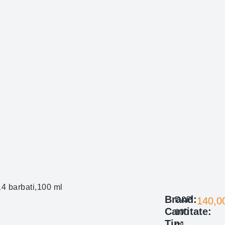
 barbati,100 ml
Brand:
D&P
140,0
Cantitate:
100
Tip:
ml