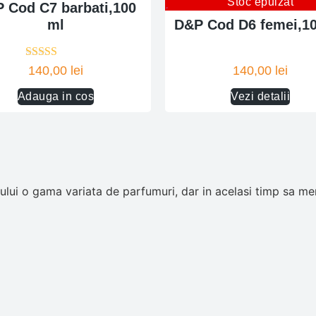
Stoc epuizat
 Cod C7 barbati,100
ml
D&P Cod D6 femei,1
Evaluat la
140,00
lei
140,00
lei
4.00
din 5
Adauga in cos
Vezi detalii
ui o gama variata de parfumuri, dar in acelasi timp sa men